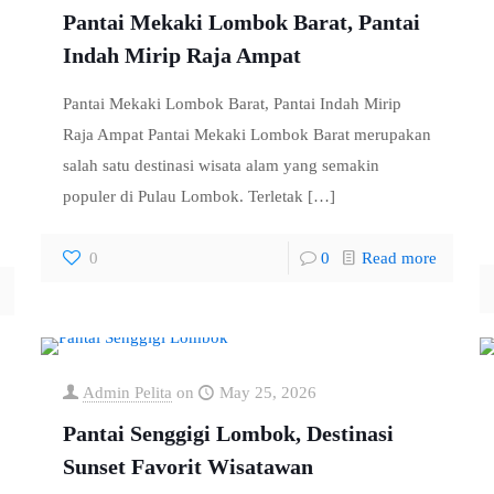
Pantai Mekaki Lombok Barat, Pantai
Indah Mirip Raja Ampat
Pantai Mekaki Lombok Barat, Pantai Indah Mirip
Raja Ampat Pantai Mekaki Lombok Barat merupakan
salah satu destinasi wisata alam yang semakin
populer di Pulau Lombok. Terletak
[…]
0
0
Read more
Admin Pelita
on
May 25, 2026
Pantai Senggigi Lombok, Destinasi
Sunset Favorit Wisatawan