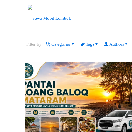
Filter by
Categories
Tags
Authors