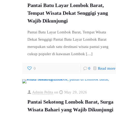
Pantai Batu Layar Lombok Barat,
Tempat Wisata Dekat Senggigi yang
Wajib Dikunjungi
Pantai Batu Layar Lombok Barat, Tempat Wisata
Dekat Senggigi Pantai Batu Layar Lombok Barat
merupakan salah satu destinasi wisata pantai yang
cukup populer di kawasan Lombok
[…]
0
0
Read more
Admin Pelita
on
May 29, 2026
Pantai Sekotong Lombok Barat, Surga
Wisata Bahari yang Wajib Dikunjungi