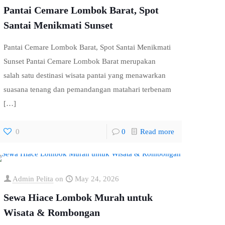
Pantai Cemare Lombok Barat, Spot
Santai Menikmati Sunset
Pantai Cemare Lombok Barat, Spot Santai Menikmati
Sunset Pantai Cemare Lombok Barat merupakan
salah satu destinasi wisata pantai yang menawarkan
suasana tenang dan pemandangan matahari terbenam
[…]
0
0
Read more
Admin Pelita
on
May 24, 2026
Sewa Hiace Lombok Murah untuk
Wisata & Rombongan