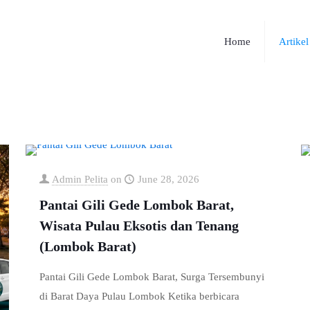
Home
Artikel
Admin Pelita
on
June 28, 2026
Pantai Gili Gede Lombok Barat,
Wisata Pulau Eksotis dan Tenang
(Lombok Barat)
Pantai Gili Gede Lombok Barat, Surga Tersembunyi
di Barat Daya Pulau Lombok Ketika berbicara