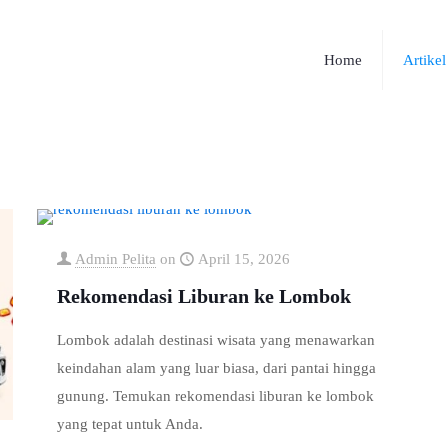
Home
Artikel
Admin Pelita
on
April 15, 2026
Rekomendasi Liburan ke Lombok
Lombok adalah destinasi wisata yang menawarkan
keindahan alam yang luar biasa, dari pantai hingga
gunung. Temukan rekomendasi liburan ke lombok
yang tepat untuk Anda.