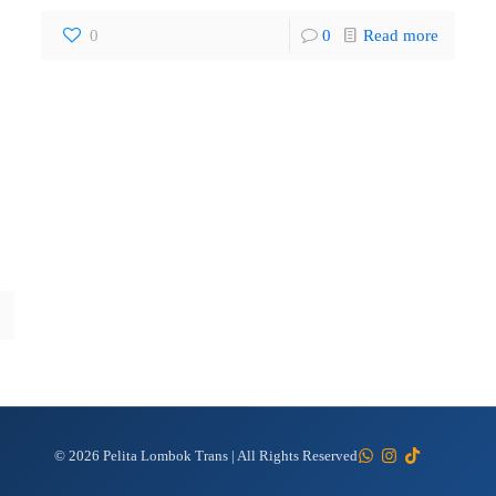
0
0
Read more
© 2026 Pelita Lombok Trans | All Rights Reserved